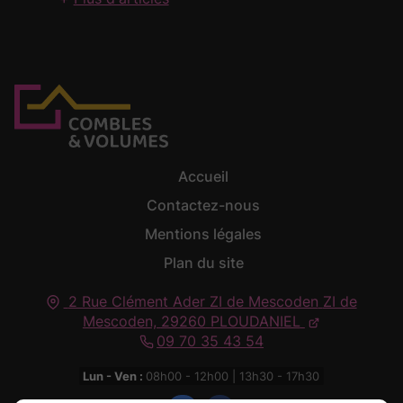
Accueil
Contactez-nous
Mentions légales
Plan du site
2 Rue Clément Ader ZI de Mescoden
ZI de
Mescoden,
29260
PLOUDANIEL
09 70 35 43 54
Lun - Ven :
08h00 - 12h00 | 13h30 - 17h30