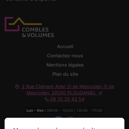
Accueil
Contactez-nous
Mentions légales
Plan du site
2 Rue Clément Ader ZI de Mescoden
ZI de
Mescoden,
29260
PLOUDANIEL
09 70 35 43 54
Lun - Ven :
08h00 - 12h00 | 13h30 - 17h30